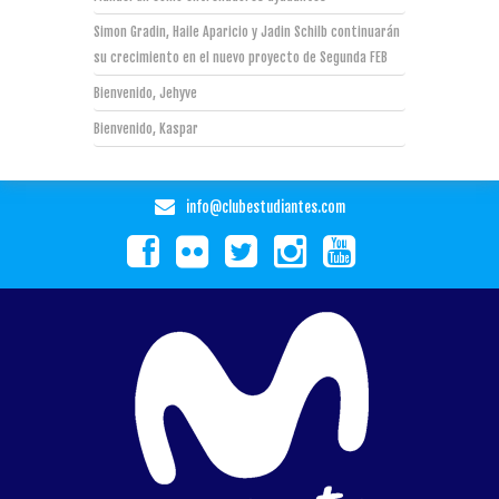
Simon Gradin, Haile Aparicio y Jadin Schilb continuarán
su crecimiento en el nuevo proyecto de Segunda FEB
Bienvenido, Jehyve
Bienvenido, Kaspar
info@clubestudiantes.com