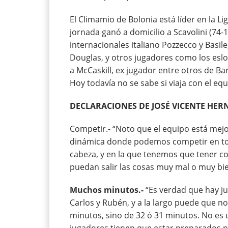
El Climamio de Bolonia está líder en la Lig
jornada ganó a domicilio a Scavolini (74-1
internacionales italiano Pozzecco y Basile
Douglas, y otros jugadores como los esl
a McCaskill, ex jugador entre otros de Ba
Hoy todavía no se sabe si viaja con el eq
DECLARACIONES DE JOSÉ VICENTE HE
Competir.- “Noto que el equipo está me
dinámica donde podemos competir en tod
cabeza, y en la que tenemos que tener 
puedan salir las cosas muy mal o muy bie
Muchos minutos.-
“Es verdad que hay j
Carlos y Rubén, y a la largo puede que 
minutos, sino de 32 ó 31 minutos. No es
jugadores tienen que estar preparados pa