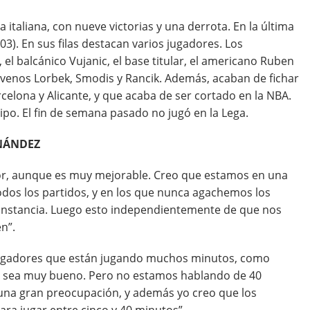
a italiana, con nueve victorias y una derrota. En la última
03). En sus filas destacan varios jugadores. Los
, el balcánico Vujanic, el base titular, el americano Ruben
ovenos Lorbek, Smodis y Rancik. Además, acaban de fichar
rcelona y Alicante, y que acaba de ser cortado en la NBA.
uipo. El fin de semana pasado no jugó en la Lega.
RNÁNDEZ
jor, aunque es muy mejorable. Creo que estamos en una
os los partidos, y en los que nunca agachemos los
constancia. Luego esto independientemente de que nos
n”.
ugadores que están jugando muchos minutos, como
no sea muy bueno. Pero no estamos hablando de 40
 una gran preocupación, y además yo creo que los
ra jugar entre cinco y 40 minutos”.