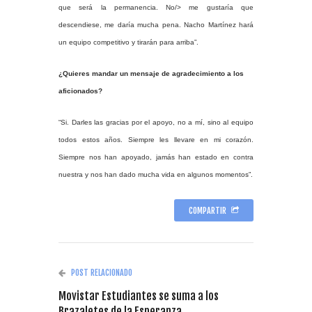
que será
la permanencia. No/> me gustaría que
descendiese, me daría mucha pena. Nacho Martínez hará
un equipo competitivo y tirarán para arriba”.
¿Quieres mandar un mensaje de agradecimiento a los
aficionados?
“Si. Darles las gracias por el apoyo, no a mí, sino al equipo
todos estos años. Siempre les llevare en mi corazón.
Siempre nos han apoyado, jamás han estado en contra
nuestra y nos han dado mucha vida en algunos momentos”.
COMPARTIR
POST RELACIONADO
Movistar Estudiantes se suma a los
Brazaletes de la Esperanza