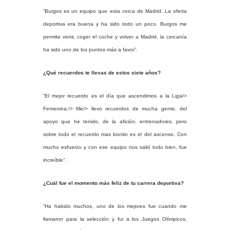
“Burgos es un equipo que esta cerca de Madrid. La oferta
deportiva era buena y ha sido todo un poco. Burgos me
permite venir, coger el coche y volver a Madrid, la cercanía
ha sido uno de los puntos más a favor”.
¿Qué recuerdos te llevas de estos siete años?
“El mejor recuerdo es el día que ascendimos a
la Liga/>
Femenina./> Me/> llevo recuerdos de mucha gente, del
apoyo que he tenido, de la afición, entrenadores, pero
sobre todo el recuerdo mas bonito es el del ascenso. Con
mucho esfuerzo y con ese equipo nos salió todo bien, fue
increíble”.
¿Cuál fue el momento más feliz de tu carrera deportiva?
“Ha habido muchos, uno de los mejores fue cuando me
llamaron para la selección y fui a los Juegos Olímpicos,