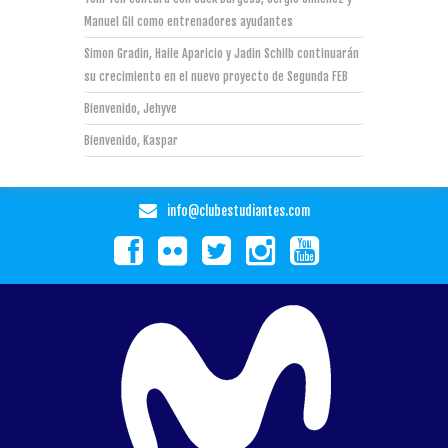
Manuel Gil como entrenadores ayudantes
Simon Gradin, Haile Aparicio y Jadin Schilb continuarán
su crecimiento en el nuevo proyecto de Segunda FEB
Bienvenido, Jehyve
Bienvenido, Kaspar
info@clubestudiantes.com