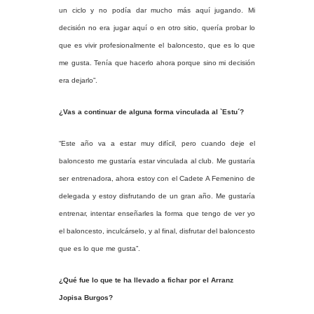
un ciclo y no podía dar mucho más aquí jugando. Mi
decisión no era jugar aquí o en otro sitio, quería probar lo
que es vivir profesionalmente el baloncesto, que es lo que
me gusta. Tenía que hacerlo ahora porque sino mi decisión
era dejarlo”.
¿Vas a continuar de alguna forma vinculada al `Estu´?
“Este año va a estar muy difícil, pero cuando deje el
baloncesto me gustaría estar vinculada al club. Me gustaría
ser entrenadora, ahora estoy con el Cadete A Femenino de
delegada y estoy disfrutando de un gran año. Me gustaría
entrenar, intentar enseñarles la forma que tengo de ver yo
el baloncesto, inculcárselo, y al final, disfrutar del baloncesto
que es lo que me gusta”.
¿Qué fue lo que te ha llevado a fichar por el Arranz
Jopisa Burgos?