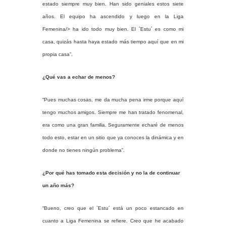
estado siempre muy bien. Han sido geniales estos siete
años. El equipo ha ascendido y luego en
la Liga
Femenina/> ha ido todo muy bien. El `Estu´ es como mi
casa, quizás hasta haya estado más tiempo aquí que en mi
propia casa”.
¿Qué vas a echar de menos?
“Pues muchas cosas, me da mucha pena irme porque aquí
tengo muchos amigos. Siempre me han tratado fenomenal,
era como una gran familia. Seguramente echaré de menos
todo esto, estar en un sitio que ya conoces la dinámica y en
donde no tienes ningún problema”.
¿Por qué has tomado esta decisión y no la de continuar
un año más?
“Bueno, creo que el `Estu´ está un poco estancado en
cuanto a Liga Femenina se refiere. Creo que he acabado