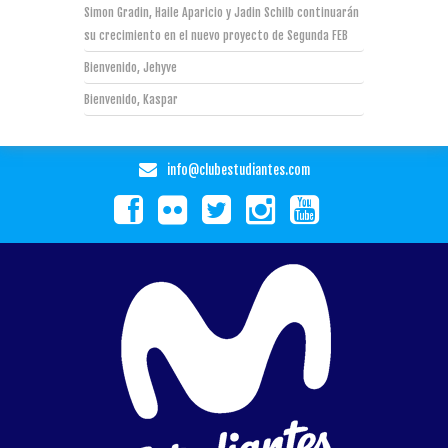
Simon Gradin, Haile Aparicio y Jadin Schilb continuarán
su crecimiento en el nuevo proyecto de Segunda FEB
Bienvenido, Jehyve
Bienvenido, Kaspar
info@clubestudiantes.com