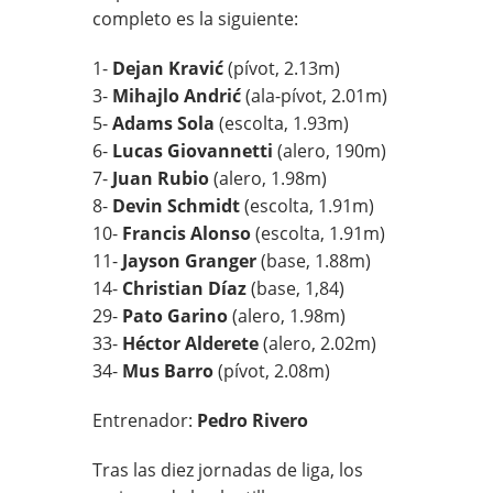
completo es la siguiente:
1-
Dejan Kravić
(pívot, 2.13m)
3-
Mihajlo Andrić
(ala-pívot, 2.01m)
5-
Adams Sola
(escolta, 1.93m)
6-
Lucas Giovannetti
(alero, 190m)
7-
Juan Rubio
(alero, 1.98m)
8-
Devin Schmidt
(escolta, 1.91m)
10-
Francis Alonso
(escolta, 1.91m)
11-
Jayson Granger
(base, 1.88m)
14-
Christian Díaz
(base, 1,84)
29-
Pato Garino
(alero, 1.98m)
33-
Héctor Alderete
(alero, 2.02m)
34-
Mus Barro
(pívot, 2.08m)
Entrenador:
Pedro Rivero
Tras las diez jornadas de liga, los