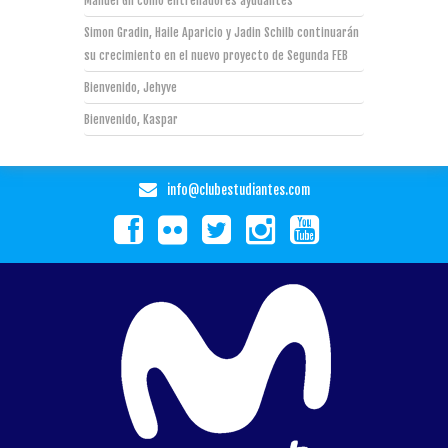
Manuel Gil como entrenadores ayudantes
Simon Gradin, Haile Aparicio y Jadin Schilb continuarán
su crecimiento en el nuevo proyecto de Segunda FEB
Bienvenido, Jehyve
Bienvenido, Kaspar
info@clubestudiantes.com