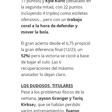
17 puntos) y
Kyle Kuric
(desatado en
la segunda mitad, con 22 puntos
incluyendo 4 triples) como estiletes
ofensivos… pero con un
trabajo
coral a la hora de defender y
mover la bola.
El gran acierto desde el 6,75 propició
la gran diferencia final (12/23, un
52%
) pero la victoria se coció a base
de bajar el culo .Las 6
recuperaciones del máximo
anotador lo dejan claro.
LOS DUDOSOS, TITULARES
Pese a los problemas físicos de la
semana, J
ayson Granger y Tariq
Kirksa
y, que se habían perdido
varios entrenamientos,
fueron