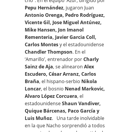
cho”. En el equipo ‘Azul’, dirigido por
Pepu Hernández
, jugaron Juan
Antonio Orenga, Pedro Rodríguez,
Vicente Gil, Jose Miguel Antúnez,
Mike Hansen, Jon Imanol
Rementeria, Javier Garcia Coll,
Carlos Montes
y el estadounidense
Chandler Thompson
. En el
‘Amarillo’, entrenador por
Charly
Sainz de Aja
, se alinearon
Alex
Escudero, César Arranz, Carlos
Braña
, el hispano-serbio
Nikola
Loncar
, el bosnio
Nenad Markovic,
Alvaro López Corcuera
, el
estadounidense
Shaun Vandiver,
Quique Bárcenas, Paco García y
Luis Muñoz
. Una tarde inolvidable
en la que Nacho sorprendió a todos