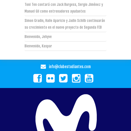
Toni Ten contará con Jack Burgess, Sergio Jiménez y
Manuel Gil como entrenadores ayudantes
Simon Gradin, Haile Aparicio y Jadin Schilb continuarán
su crecimiento en el nuevo proyecto de Segunda FEB
Bienvenido, Jehyve
Bienvenido, Kaspar
info@clubestudiantes.com