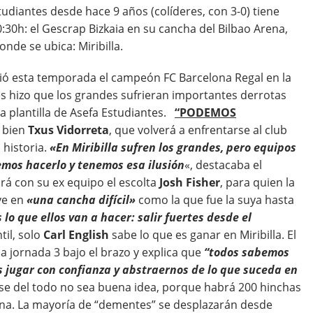
udiantes desde hace 9 años (colíderes, con 3-0) tiene
:30h: el Gescrap Bizkaia en su cancha del Bilbao Arena,
nde se ubica: Miribilla.
frió esta temporada el campeón FC Barcelona Regal en la
s hizo que los grandes sufrieran importantes derrotas
a plantilla de Asefa Estudiantes.
“PODEMOS
 bien
Txus Vidorreta
, que volverá a enfrentarse al club
 historia.
«En Miribilla sufren los grandes, pero equipos
mos hacerlo y tenemos esa ilusión
«, destacaba el
rá con su ex equipo el escolta
Josh Fisher
, para quien la
ive en
«una cancha difícil»
como la que fue la suya hasta
 lo que ellos van a hacer: salir fuertes desde el
til, solo
Carl English
sabe lo que es ganar en Miribilla. El
la jornada 3 bajo el brazo y explica que
“todos sabemos
 jugar con confianza y abstraernos de lo que suceda en
se del todo no sea buena idea, porque habrá 200 hinchas
rena. La mayoría de “dementes” se desplazarán desde