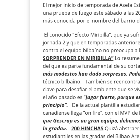
El mejor inicio de temporada de Asefa Est
una prueba de fuego este sábado a las 20
más conocida por el nombre del barrio do
El conocido “Efecto Miribilla”, que ya su
jornada 2 y que en temporadas anteriore
contra el equipo bilbaíno no preocupa a l
SORPRENDER EN MIRIBILLA”
Lo resume
del que es parte fundamental de su corta
más modestos han dado sorpresas. Pode
técnico bilbaíno. También se reencontra
clave para desafiar el ambiente que se v
el año pasado es “
jugar fuerte, porque es
principio”.
De la actual plantilla estudian
canadiense llega “on fire”, con el MVP de 
que Gescrap es un gran equipo, debemos
la grada».
200 HINCHAS
Quizá abstraer
estudiantiles en las gradas del Bilbao A